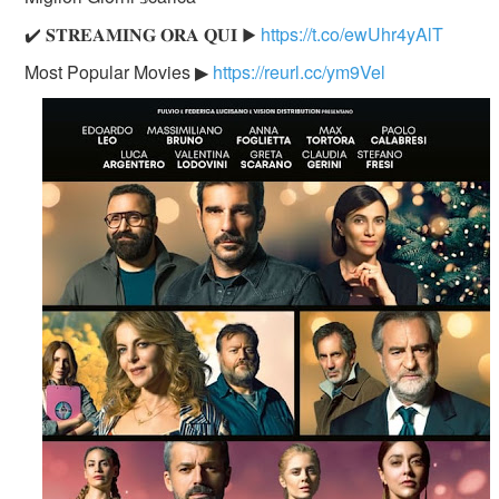
✔️ 𝐒𝐓𝐑𝐄𝐀𝐌𝐈𝐍𝐆 𝐎𝐑𝐀 𝐐𝐔𝐈 ▶
https://t.co/ewUhr4yAlT
Most Popular Movies ▶
https://reurl.cc/ym9Vel