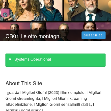
CB01 Le otto montagne (2023) Film Streaming ITA in Alta Definizione
SUBSCRIBE
All Systems Operational
About This Site
𝕘uarda I Migliori Giorni (2023) 𝕗ilm 𝕔ompleto, I Migliori
Giorni 𝕤treaming 𝕚ta, I Migliori Giorni 𝕤treaming
𝕒ltadefinizione, I Migliori Giorni 𝕤enzalimiti 𝕔𝕓𝟘𝟙, I
Migliori Giorni 𝕤carica